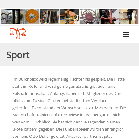
Über uns
Sport
Kontakt & Beratung
Kunst & Kreativität
Im Durchblick wird regelmäßig Tischtennis gespielt. Die Platte
steht im Keller und wird gerne genutzt. Es gibt auch eine
Gartengruppe
Fußballmannschaft. Anfangs haben sich Mitglieder des Durch­
blicks zum Fußball-Gucken bei städtischen Vereinen
Galerie & Museum
getroffen. Es entstand der Wunsch selbst aktiv zu werden. Die
Mannschaft trainiert auf einer Wiese im Palmengarten nicht
Psychiatrie & Politik
weit vom Durchblick. Sie hat sich den vielsagenden Namen
„Rote Ratten“ gegeben. Die Fußballspieler wurden anfänglich
Termine & Infos
von Jens-Otto-Didier geleitet. Ansprechpartner ist jetzt