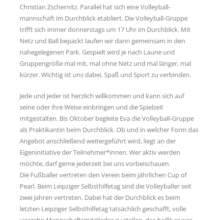
Christian Zschernitz. Parallel hat sich eine Volleyball­
Links
mannschaft im Durchblick etabliert. Die Volleyball-Gruppe
trifft sich immer donnerstags um 17 Uhr im Durchblick. Mit
Psycho-Paten
Netz und Ball bepackt laufen wir dann gemeinsam in den
nahegelegenen Park. Gespielt wird je nach Laune und
Ansprechpartner
Gruppengröße mal mit, mal ohne Netz und mal länger, mal
Anfahrt
kürzer. Wichtig ist uns dabei, Spaß und Sport zu verbinden.
Jede und jeder ist herzlich willkommen und kann sich auf
seine oder ihre Weise einbringen und die Spielzeit
mitgestalten. Bis Oktober begleite Eva die Volleyball-Gruppe
als Praktikantin beim Durchblick. Ob und in welcher Form das
Angebot anschließend weitergeführt wird, liegt an der
Eigeninitiative der Teilnehmer*innen. Wer aktiv werden
möchte, darf gerne jederzeit bei uns vorbeischauen.
Die Fußballer vertreten den Verein beim jährlichen Cup of
Pearl. Beim Leipziger Selbsthilfetag sind die Volleyballer seit
zwei Jahren vertreten. Dabei hat der Durchblick es beim
letzten Leipziger Selbsthilfetag tatsächlich geschafft, volle