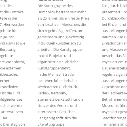
beit des
Die Kunstgruppe des
Die „durch blic
ist die Kontakt-
Durchblick besteht seit mehr
präsentiert und
elle in der
als 25 Jahren als ein fester Kreis
Durchblick-Kün
7. Hier werden
von kreativen Menschen, die
bei Einzel- un
gebote für
sich regelmäßig treffen, um
ausstellungen 
t (Kunst,
gemeinsam und gleichzeitig
Räumen. Die G
end usw.) sowie
individuell künstlerisch zu
Einladungen an
(Beratung,
arbeiten. Die Kunstgruppe
und Museen wa
Angebote –
macht Projekte und
besteht das Sä
dere Wohnform)
organisiert eine jährliche
Psychiatrie­mu
 die externen
Kunstgruppenfahrt.
Dauerausstell
nikbesuche,
In der Mainzer Straße
regelmäßigen 
echer,
bestehen künstlerische
ausstellungen 
koordiniert.
Werkstätten (Siebdruck-,
Geschichte der
ist die Hilfe
Radier-, Keramik-,
der Perspektiv
 Mitglieder des
Steinmetzwerkstatt) für die
Betroffenen dar
sucher werden
Nutzer des Vereins und
Museumsführu
d unterstützen
interessierte Besucher.
psychiatrieges
. Der
Langjährig trifft sich die
Stadtführunge
et Dienstag von
Literatur­gruppe
Teilnahme an 