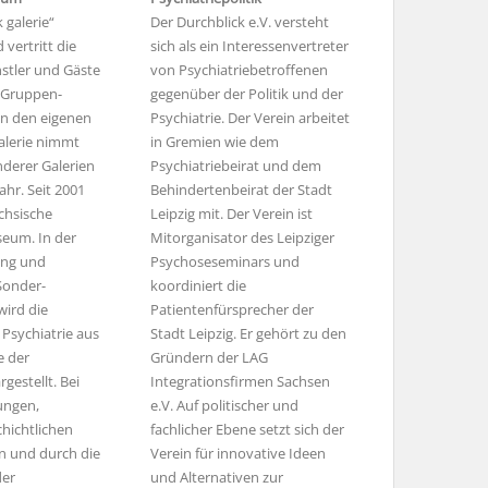
k galerie“
Der Durchblick e.V. versteht
 vertritt die
sich als ein Interessen­vertreter
stler und Gäste
von Psychiatrie­betroffenen
d Gruppen­
gegenüber der Politik und der
in den eigenen
Psychiatrie. Der Verein arbeitet
alerie nimmt
in Gremien wie dem
derer Galerien
Psychiatriebeirat und dem
hr. Seit 2001
Behindertenbeirat der Stadt
chsische
Leipzig mit. Der Verein ist
seum. In der
Mitorganisator des Leipziger
ung und
Psychoseseminars und
Sonder­
koordiniert die
wird die
Patientenfürsprecher der
 Psychiatrie aus
Stadt Leipzig. Er gehört zu den
e der
Gründern der LAG
gestellt. Bei
Integrations­firmen Sachsen
ngen,
e.V. Auf politischer und
chichtlichen
fachlicher Ebene setzt sich der
n und durch die
Verein für innovative Ideen
der
und Alternativen zur