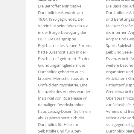
Die Betroffeneninitiative
Die Basis der Ar
Durchblick e.V. wurde am
Durchblick e.V. 
19.04.1990 gegründet. Der
und Beratungsst
Verein hat seine Wurzeln u.a.
Mainzer Straße 
in der Bürgerbewegung der
die internen An
DDR. Die Basisgruppe
Körper und Geis
Psychiatrie des Neuen Forums
Sport, Spieleab
hatte „Glasnost auch in der
Leib und Seele 
Psychiatrie“ gefordert. Zu den
Essen, Arbeit, 
Gründungsmitgliedern des
weitere beson
Durchblick gehörten auch
organisiert und
kreative Menschen aus dem
Aktivitäten (Kli
Umfeld der Psychiatrie. Eine
Patientenfürspr
Keimzelle des Vereins war der
Gremienarbeit) 
Malzirkel von Rosi Haase im
Oberstes Prinzip 
damaligen Bezirkskranken­
zur Selbsthilfe.
haus Leipzig-Dösen. Seit mehr
Vereins und Be
als 30 Jahren setzt sich der
selbst aktiv un
Durchblick für Hilfe zur
sich gegenseitig
Selbsthilfe und für Alter­
Durchblick biet