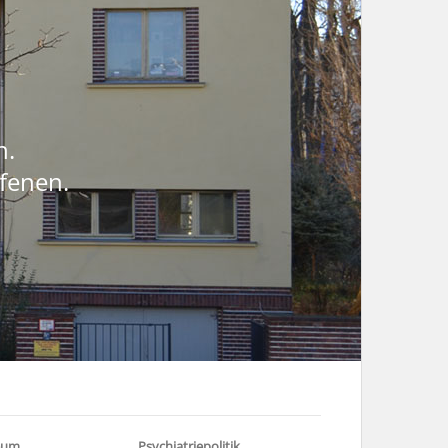
n.
ffenen.
eum
Psychiatriepolitik