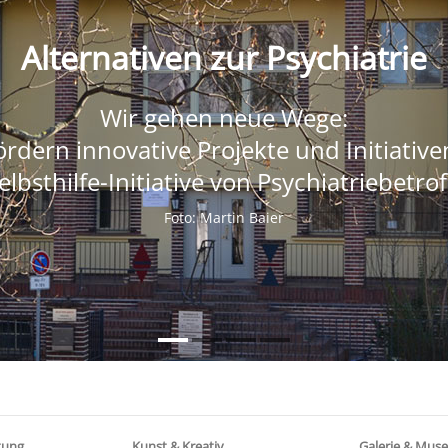
Alternativen zur Psychiatrie
Wir gehen neue Wege:
ördern innovative Projekte und Initiative
elbsthilfe-Initiative von Psychiatriebetro
Foto: Martin Baier
Foto: Martin Baier
Foto: Martin Baier
Foto: Martin Baier
tung
Kunst & Kreativ
Galerie & Mus