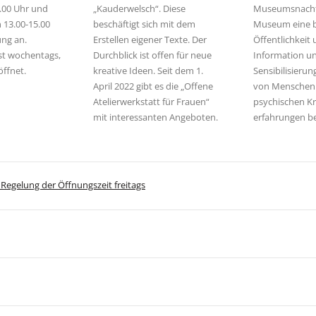
3.00 Uhr und
„Kauderwelsch“. Diese
Museumsnacht 
 13.00-15.00
beschäftigt sich mit dem
Museum eine b
ng an.
Erstellen eigener Texte. Der
Öffentlichkeit 
st wochentags,
Durchblick ist offen für neue
Information u
öffnet.
kreative Ideen. Seit dem 1.
Sensibilisierun
April 2022 gibt es die „Offene
von Menschen
Atelierwerkstatt für Frauen“
psychischen Kr
mit interessanten Angeboten.
erfahrungen be
Regelung der Öffnungszeit freitags