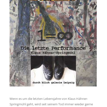
Links
Psycho-Paten
Ansprechpartner
Anfahrt
Wenn es um die letzten Lebensjahre von Klaus Hähner-
Springmühl geht, wird seit seinem Tod immer wieder gerne