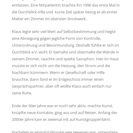
entlassen. Eine Mitpatientin brachte ihn 1996 das erste Mal in
die Durchblick-Villa und kurze Zeit später bezog er als erster
Mieter ein Zimmer im obersten Stockwerk.
Klaus legte sehr viel Wert auf Selbstbestimmung und hegte
eine Abneigung gegen jegliche Form von Kontrolle,
Unterordnung und Bevormundung. Deshalb fühlte er sich im
Durchblick e.V. wohl. Er bemalte und übermalte die Wände in
seinem Zimmer, rauchte und spielte Saxophon. Hier im Haus
musste er sich nicht um die Heizung, den Strom und die
Nachbarn kümmern. Wenn er Gesellschaft oder Hilfe
brauchte, dann fand er im Erdgeschoss immer einen
Gesprächspartner, aber oft wollte Klaus auch einfach nur
seine Ruhe.
Ende der 90er Jahre war er noch sehr aktiv, machte Kunst,
knüpfte neue Kontakte, ging aus und auf Reisen. Anfang der
2000er Jahre kam er zweimal mit auf Kunstgruppenfahrt.
Nachdem er einmal 6 Monate weg gewesen war, antwortete