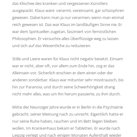
das Klischee des kranken und vergessenen Künstlers
ausgepackt. Klaus wäre verarmt, vereinsamt, gar schizophren
gewesen. Dabei kann man ja nur verarmen, wenn man einmal
reich gewesen ist. Das war Klaus im landläufigen Sinne nie. Er
war dem Spirituellen zugetan, fasziniert von fernöstlichen
Philosophien. Er versuchte alles Überflüssige weg zu lassen
und sich auf das Wesentliche zu reduzieren.
Stille und Leere waren für Klaus nicht negativ besetzt. Einsam
war er nicht, aber oft, vor allem zum Ende hin, zog er das
Alleinsein vor. Sicherlich erschien er dem einen oder der
anderen sonderbar. Klaus war mitunter sehr misstrauisch, bis
hin zur Paranoia, und durch seine Schwerhörigkeit drang
nicht mehr alles, was um ihn herum passierte, zu ihm durch.
Mitte der Neunziger Jahre wurde er in Berlin in die Psychiatrie
gebracht, seiner Meinung nach zu unrecht. Eigentlich hatte er
nur seine Ruhe haben, rauchen und im Bett liegen bleiben
wollen. Im Krankenhaus bekam er Tabletten. Er wurde nach
Leipzig verlegt und nach einigen Monaten Aufenthalt wieder