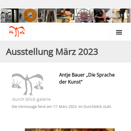
Über uns
Ausstellung März 2023
Kontakt & Beratung
Kunst & Kreativität
Antje Bauer „Die Sprache
der Kunst“
Gartengruppe
Galerie & Museum
Die Vernissage fand am 17. März 2023 im Durchblick statt.
Psychiatrie & Politik
Termine & Infos