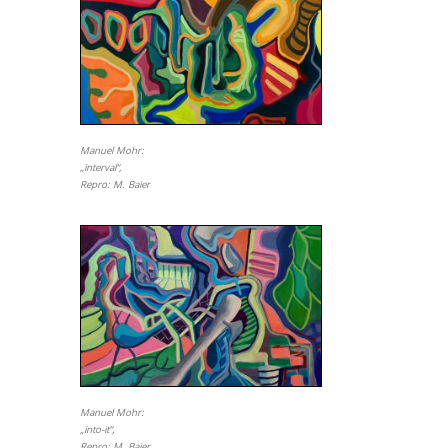
Manuel Mohr:
„interval“,
Repro: M. Baier
Manuel Mohr:
„into-it“,
Repro: M. Baier