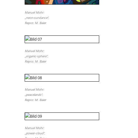
Manuel Mohr:
„neon-sundance“,
Repro: M. Baier
Manuel Mohr:
„organic-sphere“,
Repro: M. Baier
Manuel Mohr:
„peacelands“,
Repro: M. Baier
Manuel Mohr:
„power-cloud“,