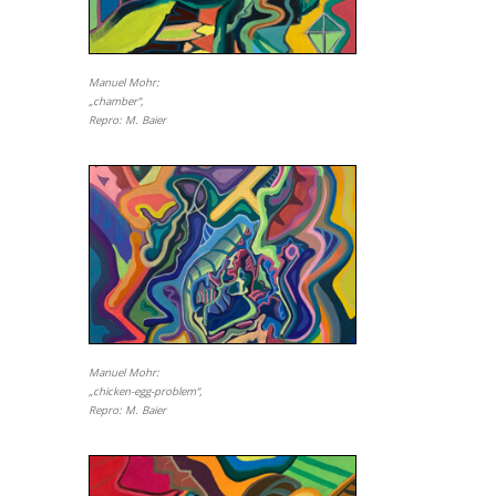
Manuel Mohr:
„chamber“,
Repro: M. Baier
Manuel Mohr:
„chicken-egg-problem“,
Repro: M. Baier