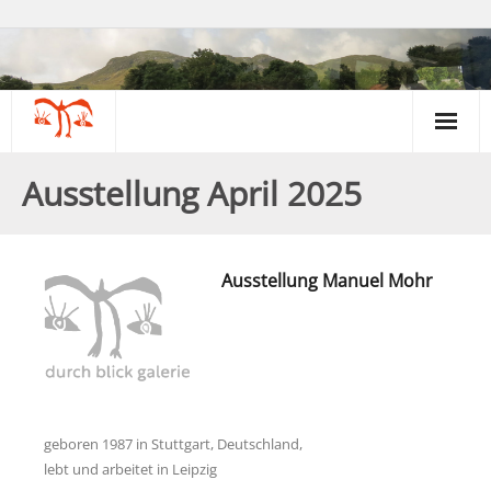
Über uns
Ausstellung April 2025
Kontakt & Beratung
Kunst & Kreativität
Ausstellung Manuel Mohr
Gartengruppe
Galerie & Museum
Psychiatrie & Politik
geboren 1987 in Stuttgart, Deutschland,
Termine & Infos
lebt und arbeitet in Leipzig