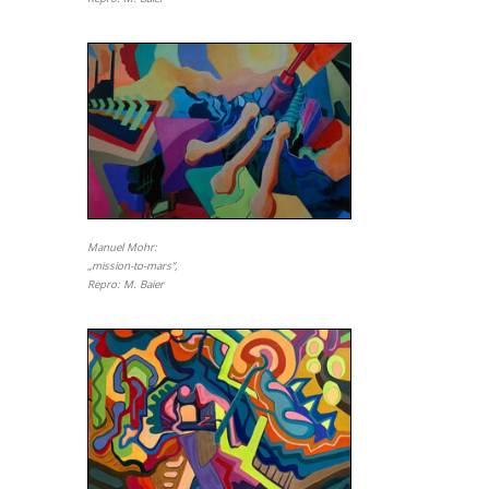
Manuel Mohr:
„mission-to-mars“,
Repro: M. Baier