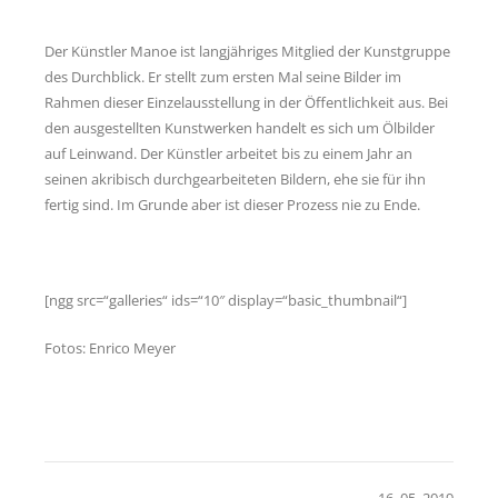
Links
Der Künstler Manoe ist langjähriges Mitglied der Kunstgruppe
Psycho-Paten
des Durchblick. Er stellt zum ersten Mal seine Bilder im
Rahmen dieser Einzelausstellung in der Öffentlichkeit aus. Bei
Ansprechpartner
den ausgestellten Kunstwerken handelt es sich um Ölbilder
auf Leinwand. Der Künstler arbeitet bis zu einem Jahr an
Anfahrt
seinen akribisch durchgearbeiteten Bildern, ehe sie für ihn
fertig sind. Im Grunde aber ist dieser Prozess nie zu Ende.
[ngg src=“galleries“ ids=“10″ display=“basic_thumbnail“]
Fotos: Enrico Meyer
16. 05. 2019