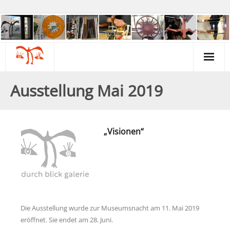
Über uns
Ausstellung Mai 2019
Kontakt & Beratung
Kunst & Kreativität
„Visionen“
Gartengruppe
Galerie & Museum
Psychiatrie & Politik
Die Ausstellung wurde zur Museumsnacht am 11. Mai 2019
Termine & Infos
eröffnet. Sie endet am 28. Juni.