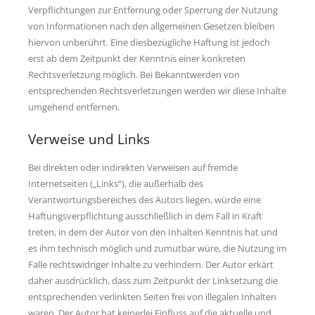
Verpflichtungen zur Entfernung oder Sperrung der Nutzung
Links
von Informationen nach den allgemeinen Gesetzen bleiben
hiervon unberührt. Eine diesbezügliche Haftung ist jedoch
Psycho-Paten
erst ab dem Zeitpunkt der Kenntnis einer konkreten
Rechtsverletzung möglich. Bei Bekanntwerden von
Ansprechpartner
entsprechenden Rechtsverletzungen werden wir diese Inhalte
Anfahrt
umgehend entfernen.
Verweise und Links
Bei direkten oder indirekten Verweisen auf fremde
Internetseiten („Links“), die außerhalb des
Verantwortungsbereiches des Autors liegen, würde eine
Haftungsverpflichtung ausschließlich in dem Fall in Kraft
treten, in dem der Autor von den Inhalten Kenntnis hat und
es ihm technisch möglich und zumutbar würe, die Nutzung im
Falle rechtswidriger Inhalte zu verhindern. Der Autor erkärt
daher ausdrücklich, dass zum Zeitpunkt der Linksetzung die
entsprechenden verlinkten Seiten frei von illegalen Inhalten
waren. Der Autor hat keinerlei Einfluss auf die aktuelle und