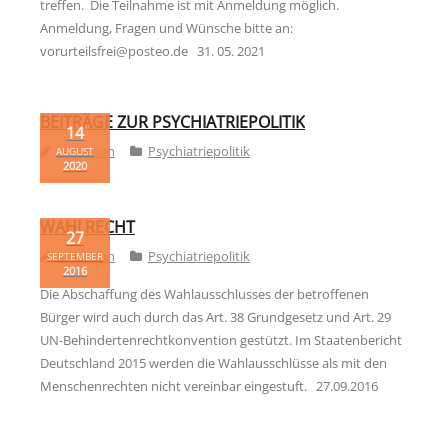
treffen. Die Teilnahme ist mit Anmeldung möglich.
Links
Anmeldung, Fragen und Wünsche bitte an:
vorurteilsfrei@posteo.de 31. 05. 2021
Psycho-Paten
Ansprechpartner
BEITRÄGE ZUR PSYCHIATRIEPOLITIK
14
redaktion
Psychiatriepolitik
Anfahrt
AUGUST
2020
WAHLRECHT
27
redaktion
Psychiatriepolitik
SEPTEMBER
2016
Die Abschaffung des Wahlausschlusses der betroffenen
Bürger wird auch durch das Art. 38 Grundgesetz und Art. 29
UN-Behindertenrechtkonvention gestützt. Im Staatenbericht
Deutschland 2015 werden die Wahlausschlüsse als mit den
Menschenrechten nicht vereinbar eingestuft. 27.09.2016