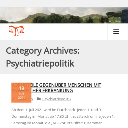
Über uns
Category Archives:
Kontakt & Beratung
Psychiatriepolitik
Kunst & Kreativität
Gartengruppe
VORURTEILE GEGENÜBER MENSCHEN MIT
19
PSYCHISCHER ERKRANKUNG
MAI
Galerie & Museum
2021
redaktion
Psychiatriepolitik
Psychiatrie & Politik
Ab dem 1. Juli 2021 wird im Durchblick -jeden 1. und 3.
Donnerstag im Monat ab 17:30 Uhr, zusätzlich online jeden 1.
Termine & Infos
Samstag im Monat die „AG- Vorurteilsfrei“ zusammen