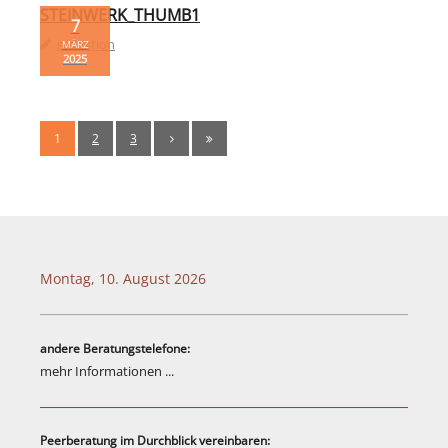
STEINWERK_THUMB1
Links
7
redaktion
MÄRZ
2025
Psycho-Paten
Ansprechpartner
1
2
3
Anfahrt
Montag, 10. August 2026
andere Beratungstelefone:
mehr Informationen ...
Peerberatung im Durchblick vereinbaren: