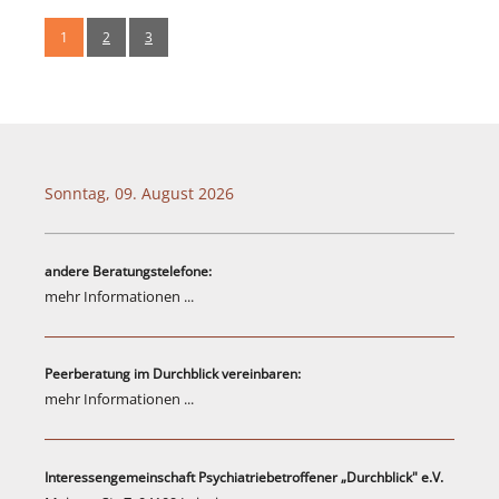
Links
1
2
3
Psycho-Paten
Ansprechpartner
Anfahrt
Sonntag, 09. August 2026
andere Beratungstelefone:
mehr Informationen ...
Peerberatung im Durchblick vereinbaren:
mehr Informationen ...
Interessengemeinschaft Psychiatriebetroffener „Durchblick" e.V.