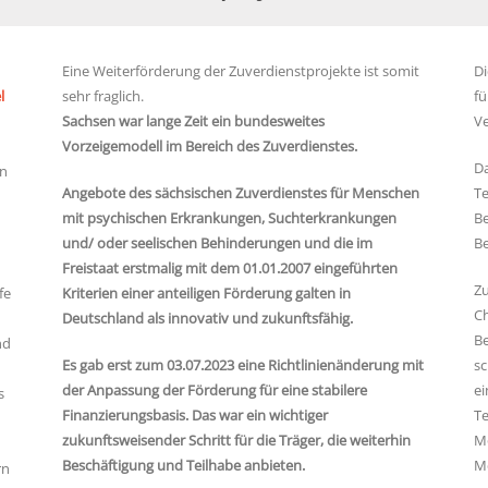
Eine Weiterförderung der Zuverdienstprojekte ist somit
Di
l
sehr fraglich.
fü
Sachsen war lange Zeit ein bundesweites
Ve
Vorzeigemodell im Bereich des Zuverdienstes.
Da
en
Angebote des sächsischen Zuverdienstes für Menschen
Te
mit psychischen Erkrankungen, Suchterkrankungen
Be
und/ oder seelischen Behinderungen und die im
Be
Freistaat erstmalig mit dem 01.01.2007 eingeführten
Zu
fe
Kriterien einer anteiligen Förderung galten in
Ch
Deutschland als innovativ und zukunftsfähig.
Be
nd
Es gab erst zum 03.07.2023 eine Richtlinienänderung mit
sc
der Anpassung der Förderung für eine stabilere
ei
s
Finanzierungsbasis. Das war ein wichtiger
Te
zukunftsweisender Schritt für die Träger, die weiterhin
Mö
Beschäftigung und Teilhabe anbieten.
Me
rn