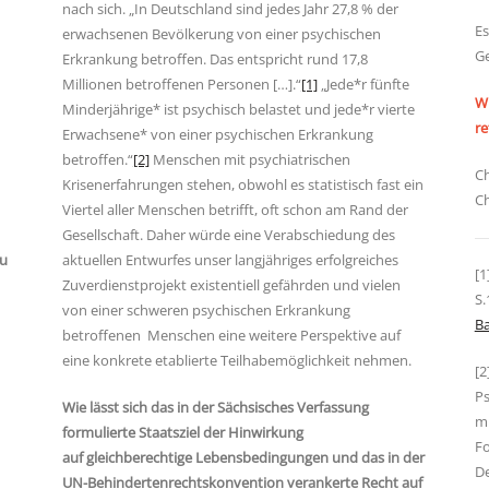
nach sich. „In Deutschland sind jedes Jahr 27,8 % der
Es
erwachsenen Bevölkerung von einer psychischen
Ge
Erkrankung betroffen. Das entspricht rund 17,8
Millionen betroffenen Personen […].“
[1]
„Jede*r fünfte
Wi
Minderjährige* ist psychisch belastet und jede*r vierte
re
Erwachsene* von einer psychischen Erkrankung
betroffen.“
[2]
Menschen mit psychiatrischen
Ch
Krisenerfahrungen stehen, obwohl es statistisch fast ein
Ch
Viertel aller Menschen betrifft, oft schon am Rand der
Gesellschaft. Daher würde eine Verabschiedung des
zu
aktuellen Entwurfes unser langjähriges erfolgreiches
[1
Zuverdienstprojekt existentiell gefährden und vielen
S.
von einer schweren psychischen Erkrankung
Ba
betroffenen Menschen eine weitere Perspektive auf
eine konkrete etablierte Teilhabemöglichkeit nehmen.
[
Ps
Wie lässt sich das in der Sächsisches Verfassung
mi
formulierte Staatsziel der Hinwirkung
Fo
auf gleichberechtige Lebensbedingungen und das in der
De
UN-Behindertenrechtskonvention verankerte Recht auf