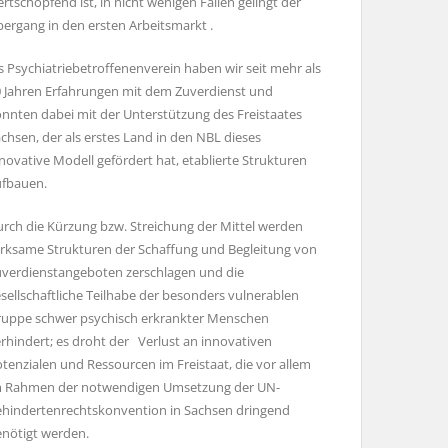
rtschöpfend ist, in nicht wenigen Fällen gelingt der
ergang in den ersten Arbeitsmarkt .
s Psychiatriebetroffenenverein haben wir seit mehr als
 Jahren Erfahrungen mit dem Zuverdienst und
nnten dabei mit der Unterstützung des Freistaates
chsen, der als erstes Land in den NBL dieses
novative Modell gefördert hat, etablierte Strukturen
ufbauen.
rch die Kürzung bzw. Streichung der Mittel werden
rksame Strukturen der Schaffung und Begleitung von
verdienstangeboten zerschlagen und die
sellschaftliche Teilhabe der besonders vulnerablen
uppe schwer psychisch erkrankter Menschen
rhindert; es droht der Verlust an innovativen
tenzialen und Ressourcen im Freistaat, die vor allem
m Rahmen der notwendigen Umsetzung der UN-
hindertenrechtskonvention in Sachsen dringend
enötigt werden.