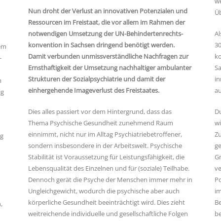
we
Nun droht der Verlust an innovativen Potenzialen und
Üb
Ressourcen im Freistaat, die vor allem im Rahmen der
notwendigen Umsetzung der UN-Behindertenrechts-
Al
konvention in Sachsen dringend benötigt werden.
30
dem
Damit verbunden unmissverständliche Nachfragen zur
ko
-
Ernsthaftigkeit der Umsetzung nachhaltiger ambulanter
Sa
Strukturen der Sozialpsychiatrie und damit der
in
m
einhergehende Imageverlust des Freistaates.
a
ig
Dies alles passiert vor dem Hintergrund, dass das
Du
Thema Psychische Gesundheit zunehmend Raum
wi
einnimmt, nicht nur im Alltag Psychiatriebetroffener,
Zu
ng
sondern insbesondere in der Arbeitswelt. Psychische
ge
Stabilität ist Voraussetzung für Leistungsfähigkeit, die
Gr
Lebensqualität des Einzelnen und für (soziale) Teilhabe.
ve
Dennoch gerät die Psyche der Menschen immer mehr in
Po
Ungleichgewicht, wodurch die psychische aber auch
i
körperliche Gesundheit beeinträchtigt wird. Dies zieht
Be
,
weitreichende individuelle und gesellschaftliche Folgen
b