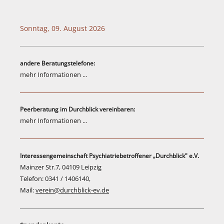
Links
Sonntag, 09. August 2026
Psycho-Paten
Ansprechpartner
andere Beratungstelefone:
mehr Informationen ...
Anfahrt
Peerberatung im Durchblick vereinbaren:
mehr Informationen ...
Interessengemeinschaft Psychiatriebetroffener „Durchblick" e.V.
Mainzer Str.7, 04109 Leipzig
Telefon: 0341 / 1406140,
Mail:
verein@durchblick-ev.de